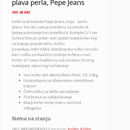
plava perla, Pepe Jeans
305.40
KM
Kofer mali brenda Pepe Jeans, boja – perlo
plava. Sve što vam je potrebno za zimsko ili
ljetnje putovanje bez poteškoća. Komplet 2/1 set
kofera čine po jedan veći i jedan manji kofer koji
se kupuju pojedinačno. Koferi
posjeduju četiri točka, teleskopsku ručku za vuču
kao i ručku za klasično nošenje kofera u ruci.
Koferi 2/1 seta izrađeni su od izuzetno čvrstog
materijala, otpornog na habanje
Veći kofer dim 48cmx28cmx70cm; 72l; 3.9kg
Unutrašnjost sa džepovima i elastičnom
trakom
Četiri točka za lakše upravljanje
TSA brava za zaključavanje
Manji kofer može stati u veći kod
odlaganja
Nema na stanju
SKU:
8435465043033
Kategorije:
Koferi
,
Koferi
,