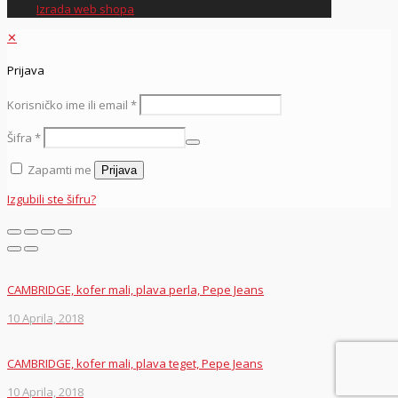
Izrada web shopa
✕
Prijava
Korisničko ime ili email
*
Šifra
*
Zapamti me
Prijava
Izgubili ste šifru?
CAMBRIDGE, kofer mali, plava perla, Pepe Jeans
10 Aprila, 2018
CAMBRIDGE, kofer mali, plava teget, Pepe Jeans
10 Aprila, 2018