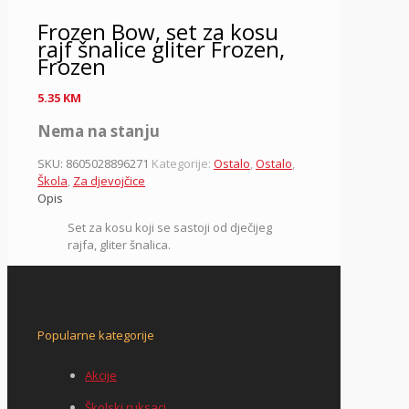
Frozen Bow, set za kosu
rajf šnalice gliter Frozen,
Frozen
5.35
KM
Nema na stanju
SKU:
8605028896271
Kategorije:
Ostalo
,
Ostalo
,
Škola
,
Za djevojčice
Opis
Set za kosu koji se sastoji od dječijeg
rajfa, gliter šnalica.
Popularne kategorije
Akcije
Školski ruksaci