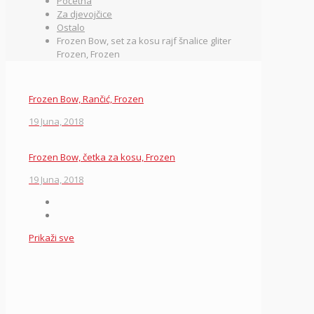
Početna
Za djevojčice
Ostalo
Frozen Bow, set za kosu rajf šnalice gliter
Frozen, Frozen
Frozen Bow, Rančić, Frozen
19 Juna, 2018
Frozen Bow, četka za kosu, Frozen
19 Juna, 2018
Prikaži sve