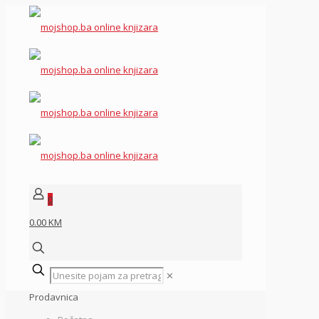
0
0.00 KM
✕
Prodavnica