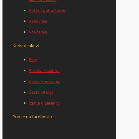
Koferi i putne torbe
Rokovnici
Novčanici
Korisni linkovi
Blog
Politika kvaliteta
Uslovi korišćenja
Česta pitanja
Izjava o garanciji
Pratite na facebook-u