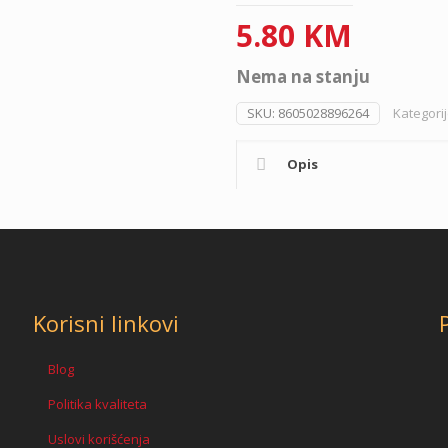
5.80
KM
Nema na stanju
SKU:
8605028896264
Kategori
Opis
Korisni linkovi
Blog
Politika kvaliteta
Uslovi korišćenja