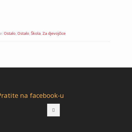
je:
Ostalo
,
Ostalo
,
Škola
,
Za djevojčice
Pratite na facebook-u