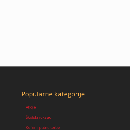
Popularne kategorije
Akcije
Školski ruksaci
Koferi i putne torbe