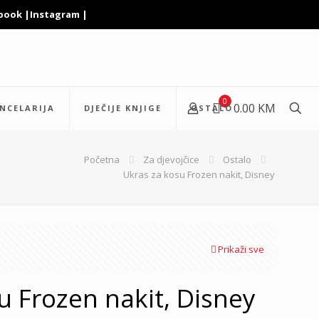
book
|
Instagram
|
0
0.00 KM
NCELARIJA
DJEČIJE KNJIGE
OSTALO
Početna
Za djevojčice
Ostalo
Ukras za kosu Frozen nakit, Disney
Prikaži sve
u Frozen nakit, Disney