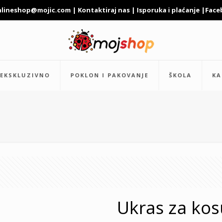
nlineshop@mojic.com
|
Kontaktiraj nas
|
Isporuka i plaćanje
|
Face
EKSKLUZIVNO
POKLON I PAKOVANJE
ŠKOLA
KA
Ukras za kos