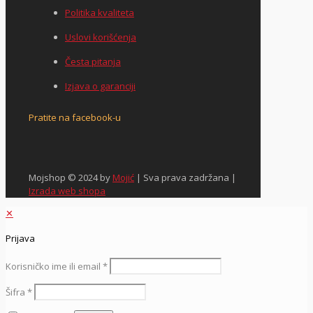
Politika kvaliteta
Uslovi korišćenja
Česta pitanja
Izjava o garanciji
Pratite na facebook-u
Mojshop © 2024 by
Mojić
| Sva prava zadržana |
Izrada web shopa
✕
Prijava
Korisničko ime ili email
*
Šifra
*