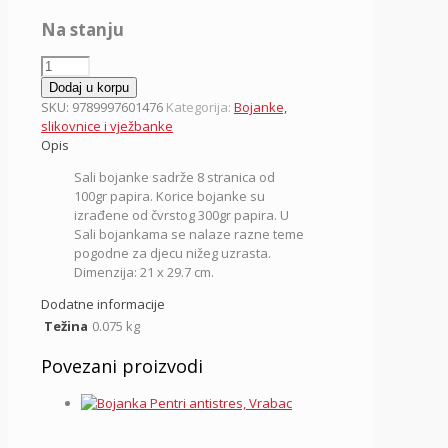
Na stanju
Bojanka
Sali,
Dodaj u korpu
za
SKU:
9789997601476
Kategorija:
Bojanke,
dječake
slikovnice i vježbanke
A4,
Opis
Vrabac
Sali bojanke sadrže 8 stranica od
količina
100gr papira. Korice bojanke su
izrađene od čvrstog 300gr papira. U
Sali bojankama se nalaze razne teme
pogodne za djecu nižeg uzrasta.
Dimenzija: 21 x 29.7 cm.
Dodatne informacije
Težina
0.075 kg
Povezani proizvodi