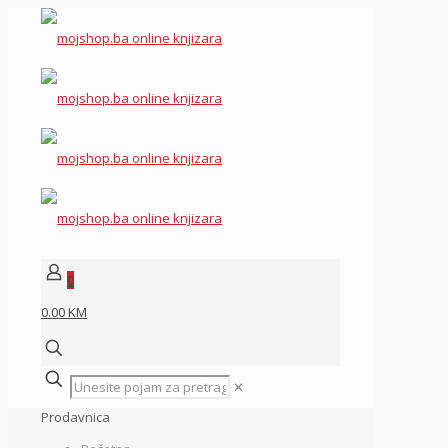
0
0.00 KM
✕
Prodavnica