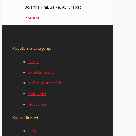
Bojanka Timi, Bajke, A5, Vrabac
2.50
KM
Popularne kategorije
Akcije
Školski ruksaci
Koferi i putne torbe
Rokovnici
Novčanici
Korisni linkovi
Blog