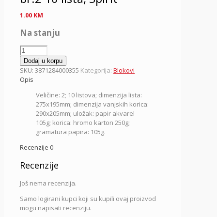
1.00
KM
Na stanju
Blok
za
Dodaj u korpu
crtanje
SKU:
3871284000355
Kategorija:
Blokovi
400035,
Opis
br.2
Veličine: 2; 10 listova; dimenzija lista:
10
275x195mm; dimenzija vanjskih korica:
lista,
290x205mm; uložak: papir akvarel
Spirit
105g; korica: hromo karton 250g;
količina
gramatura papira: 105g.
Recenzije
0
Recenzije
Još nema recenzija.
Samo logirani kupci koji su kupili ovaj proizvod
mogu napisati recenziju.