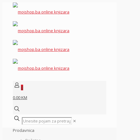
0
0.00 KM
✕
Prodavnica