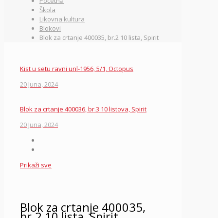
Početna
Škola
Likovna kultura
Blokovi
Blok za crtanje 400035, br.2 10 lista, Spirit
Kist u setu ravni unl-1956, 5/1, Octopus
20 Juna, 2024
Blok za crtanje 400036, br.3 10 listova, Spirit
20 Juna, 2024
Prikaži sve
Blok za crtanje 400035,
br.2 10 lista, Spirit