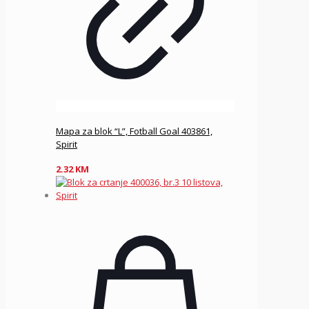
Mapa za blok “L”, Fotball Goal 403861,
Spirit
2.32
KM