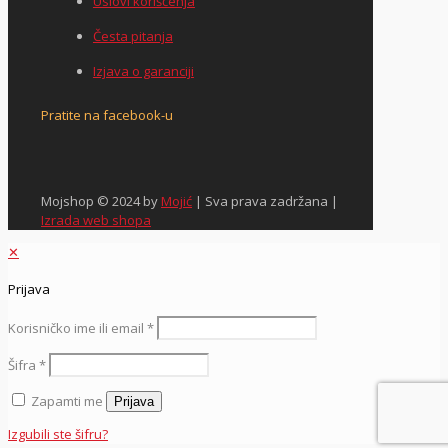
Uslovi korišćenja
Česta pitanja
Izjava o garanciji
Pratite na facebook-u
Mojshop © 2024 by
Mojić
| Sva prava zadržana |
Izrada web shopa
✕
Prijava
Korisničko ime ili email
*
Šifra
*
Zapamti me
Prijava
Izgubili ste šifru?