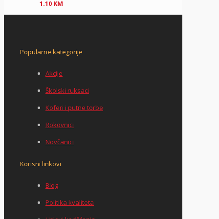
1.10
KM
Popularne kategorije
Akcije
Školski ruksaci
Koferi i putne torbe
Rokovnici
Novčanici
Korisni linkovi
Blog
Politika kvaliteta