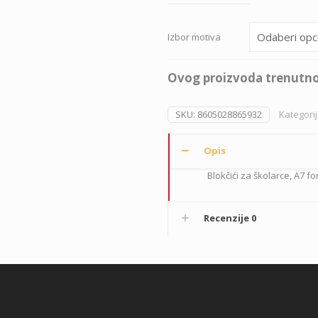
Izbor motiva
Ovog proizvoda trenutno
SKU:
8605028865932
Kategori
Opis
Blokčići za školarce, A7 f
Recenzije
0