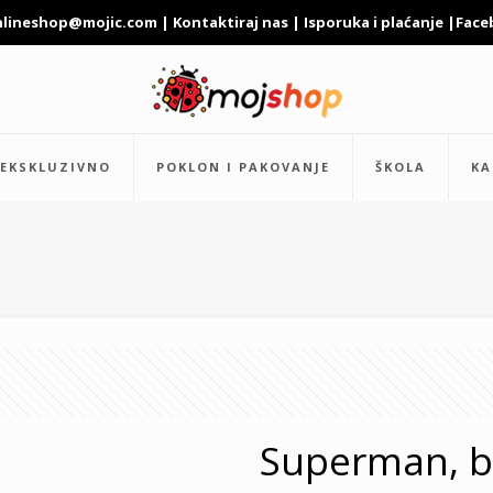
nlineshop@mojic.com
|
Kontaktiraj nas
|
Isporuka i plaćanje
|
Face
EKSKLUZIVNO
POKLON I PAKOVANJE
ŠKOLA
KA
Superman, b