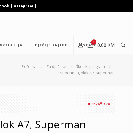
book
|
Instagram
|
0
0.00 KM
NCELARIJA
DJEČIJE KNJIGE
OSTALO
Početna
Za dječake
Školski program
Superman, blok A7, Superman
Prikaži sve
lok A7, Superman