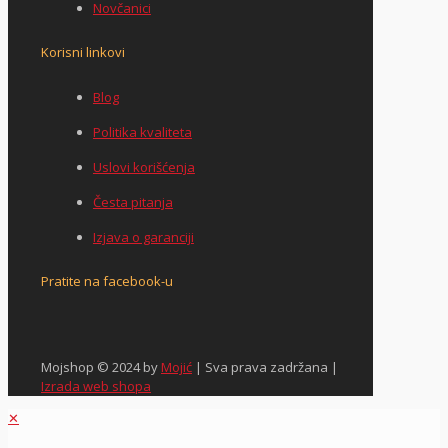
Novčanici
Korisni linkovi
Blog
Politika kvaliteta
Uslovi korišćenja
Česta pitanja
Izjava o garanciji
Pratite na facebook-u
Mojshop © 2024 by
Mojić
| Sva prava zadržana |
Izrada web shopa
✕