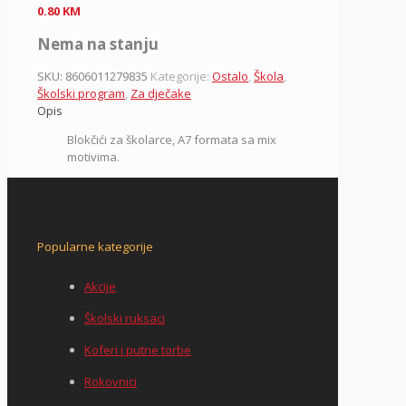
0.80
KM
Nema na stanju
SKU:
8606011279835
Kategorije:
Ostalo
,
Škola
,
Školski program
,
Za dječake
Opis
Blokčići za školarce, A7 formata sa mix
motivima.
Popularne kategorije
Akcije
Školski ruksaci
Koferi i putne torbe
Rokovnici