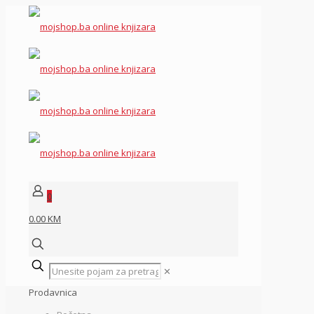
0
0.00 KM
✕
Prodavnica