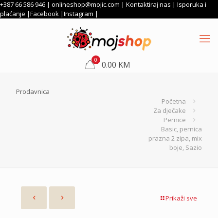
+387 66 586 946 |
onlineshop@mojic.com
|
Kontaktiraj nas
|
Isporuka i
plaćanje
|
Facebook
|
Instagram
|
0
0.00 KM
Prodavnica
Početna
Za dječake
Pernice
Basic, pernica
prazna 2 zipa, mix
boje, Sazio
Prikaži sve