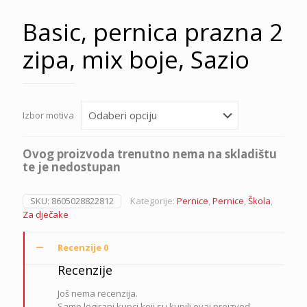
Basic, pernica prazna 2
zipa, mix boje, Sazio
Izbor motiva
Ovog proizvoda trenutno nema na skladištu
te je nedostupan
SKU:
8605028822812
Kategorije:
Pernice
,
Pernice
,
Škola
,
Za dječake
Recenzije
0
Recenzije
Još nema recenzija.
Samo logirani kupci koji su kupili ovaj proizvod