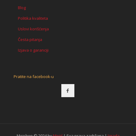
Blog
Politika kvaliteta
Uslovi korišćenja
Česta pitanja
Izjava o garanciji
Pratite na facebook-u
Mojshop © 2024 by
Mojić
| Sva prava zadržana |
Izrada