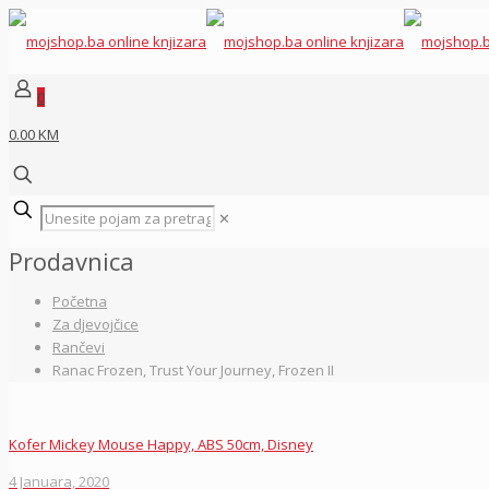
0
0.00 KM
✕
Prodavnica
Početna
Za djevojčice
Rančevi
Ranac Frozen, Trust Your Journey, Frozen II
Kofer Mickey Mouse Happy, ABS 50cm, Disney
4 Januara, 2020