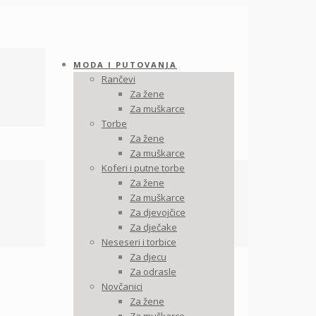
MODA I PUTOVANJA
Rančevi
Za žene
Za muškarce
Torbe
Za žene
Za muškarce
Koferi i putne torbe
Za žene
Za muškarce
Za djevojčice
Za dječake
Neseseri i torbice
Za djecu
Za odrasle
Novčanici
Za žene