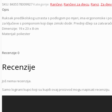
SKU:
8435578309927
Kategorije:
Rančevi
,
Rančevi za djecu
,
Ranci
,
Za djev
Opis
Ruksak predškolskog uzrasta s podlogom po mjeri, ima ergonomske i pod
za ključeve s pomponom koji daje zimski dodir. Prednji džep sa zatvara
Dimenzije: 19 x 23 x 8 cm
Materijal: poliester
Recenzije
0
Recenzije
Još nema recenzija.
Samo logirani kupci koji su kupili ovaj proizvod mogu napisati recenziju.