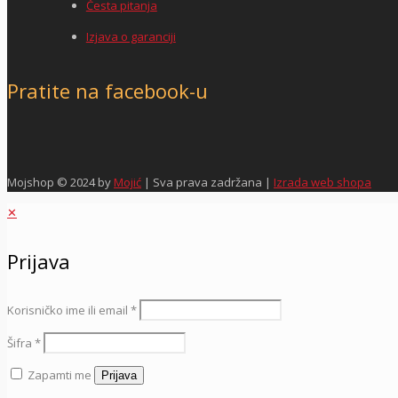
Česta pitanja
Izjava o garanciji
Pratite na facebook-u
Mojshop © 2024 by
Mojić
| Sva prava zadržana |
Izrada web shopa
✕
Prijava
Korisničko ime ili email
*
Šifra
*
Zapamti me
Prijava