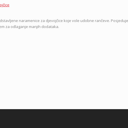
ojčice
stavljene naramenice za djevojčice koje vole udobne rančeve. Posjeduje
čem za odlaganje manjih dodataka.