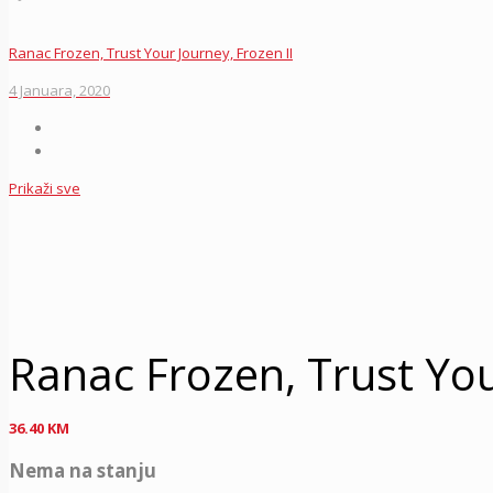
Ranac Frozen, Trust Your Journey, Frozen II
4 Januara, 2020
Prikaži sve
Ranac Frozen, Trust You
36.40
KM
Nema na stanju