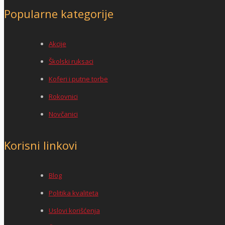
Popularne kategorije
Akcije
Školski ruksaci
Koferi i putne torbe
Rokovnici
Novčanici
Korisni linkovi
Blog
Politika kvaliteta
Uslovi korišćenja