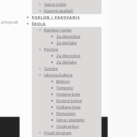
Swiza nožići
Dupont upaljači
POKLON I PAKOVANJE
 privjesak
ŠKOLA
Rančevi i torbe
Za djevojčice
Za dječake
Pernice
Za djevojčice
Za dječake
Sveske
Likovna kultura
Blokovi
Tempere
Vodene boje
Drvene bojice
Voštane boje
Flomasteri
Glina i plastelin
Ostali pribor
Pisaći program