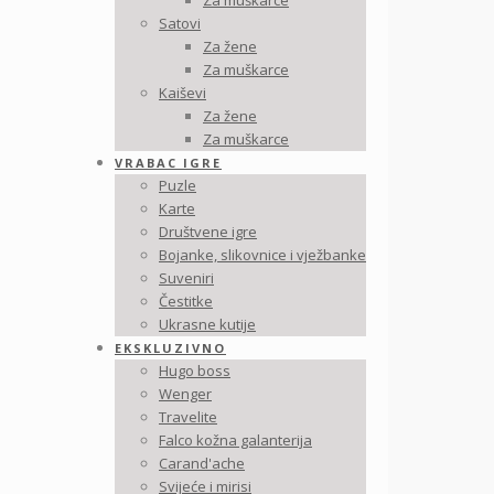
Za muškarce
Satovi
Za žene
Za muškarce
Kaiševi
Za žene
Za muškarce
VRABAC IGRE
Puzle
Karte
Društvene igre
Bojanke, slikovnice i vježbanke
Suveniri
Čestitke
Ukrasne kutije
EKSKLUZIVNO
Hugo boss
Wenger
Travelite
Falco kožna galanterija
Carand'ache
Svijeće i mirisi