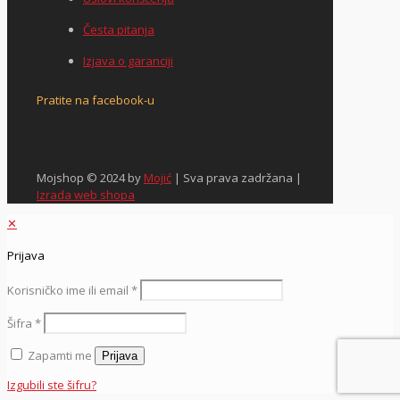
Česta pitanja
Izjava o garanciji
Pratite na facebook-u
Mojshop © 2024 by
Mojić
| Sva prava zadržana |
Izrada web shopa
✕
Prijava
Korisničko ime ili email
*
Šifra
*
Zapamti me
Prijava
Izgubili ste šifru?