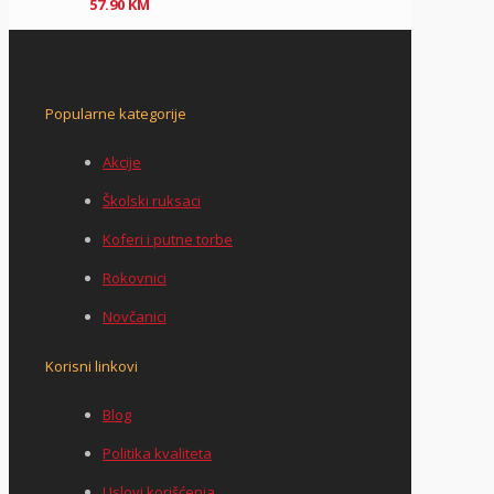
57.90
KM
Popularne kategorije
Akcije
Školski ruksaci
Koferi i putne torbe
Rokovnici
Novčanici
Korisni linkovi
Blog
Politika kvaliteta
Uslovi korišćenja