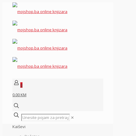
0
0.00 KM
✕
Kaiševi