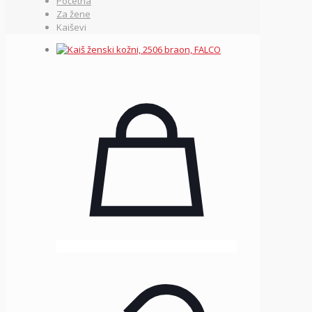
Početna
Za žene
Kaiševi