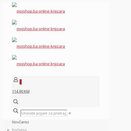
1
114.90 KM
✕
Novčanici
Početna