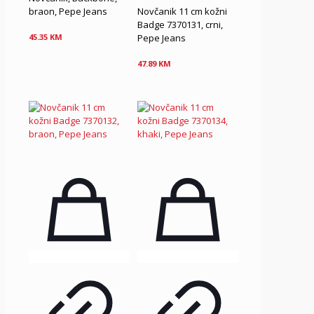
braon, Pepe Jeans
Novčanik 11 cm kožni
Badge 7370131, crni,
Pepe Jeans
45.35
KM
47.89
KM