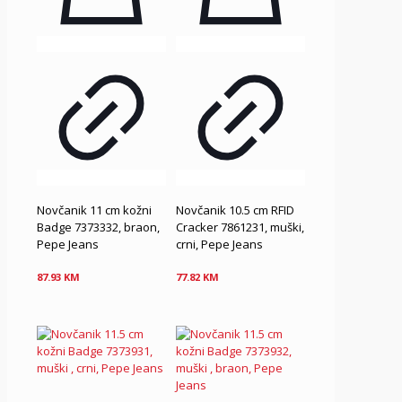
Novčanik 11 cm kožni
Novčanik 10.5 cm RFID
Badge 7373332, braon,
Cracker 7861231, muški,
Pepe Jeans
crni, Pepe Jeans
87.93
KM
77.82
KM