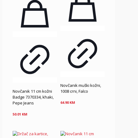
Novčanik muški kožni,
Novčanik 11 cm kožni
1008 crni, Falco
Badge 7370334, khaki,
Pepe Jeans
64.90
KM
50.01
KM