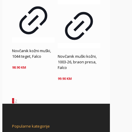
Novčanik kožni muški,
1044 teget, Falco
Novčanik muški kožni,
1003-26, braon presa,
Falco
98.90
KM
99.90
KM
1
2
Popularne kategorije