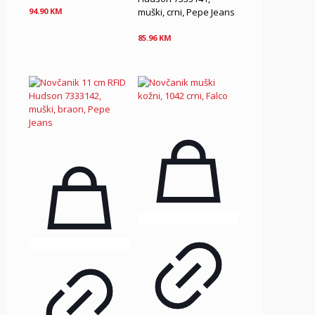
muški, crni, Pepe Jeans
94.90
KM
85.96
KM