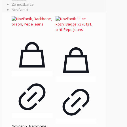
Za muškarce
Novčanici
Novčanik, Backbone,