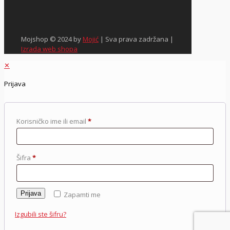
Mojshop © 2024 by
Mojić
| Sva prava zadržana |
Izrada web shopa
✕
Prijava
Korisničko ime ili email
*
Šifra
*
Prijava
Zapamti me
Izgubili ste šifru?