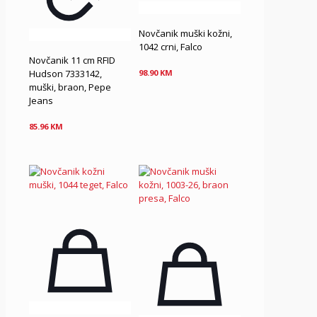
Novčanik muški kožni,
1042 crni, Falco
Novčanik 11 cm RFID
Hudson 7333142,
98.90
KM
muški, braon, Pepe
Jeans
85.96
KM