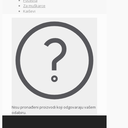
Početna
Za muškarce
Kaiševi
Nisu pronađeni proizvodi koji odgovaraju vašem
odabiru.