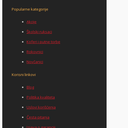
Popularne kategorije
Akcije
Školski ruksaci
Koferi i putne torbe
Rokovnici
Novčanici
Korisni linkovi
Blog
Politika kvaliteta
Uslovi korišćenja
Česta pitanja
Izjava o garanciji