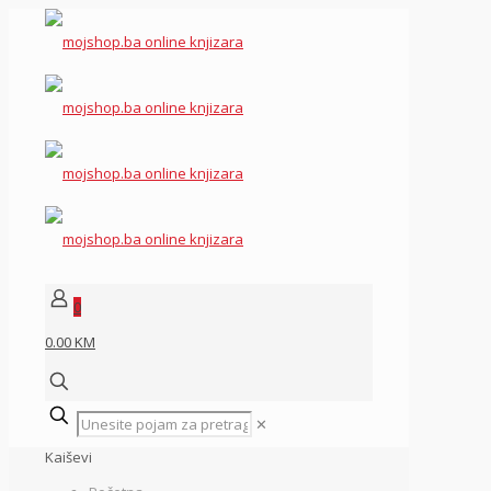
0
0.00 KM
✕
Kaiševi