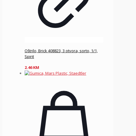
Oštrilo, Brick 408823, 3 otvora, sorto, 1/1,
Spirit
2.46
KM