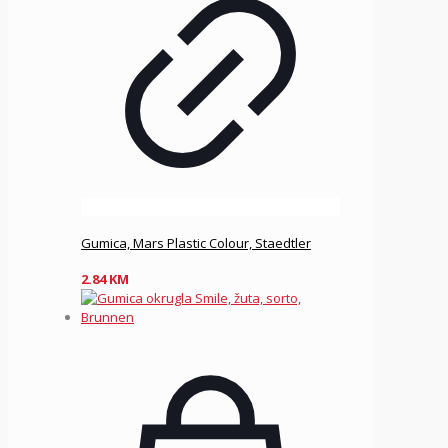
Gumica, Mars Plastic Colour, Staedtler
2.84
KM