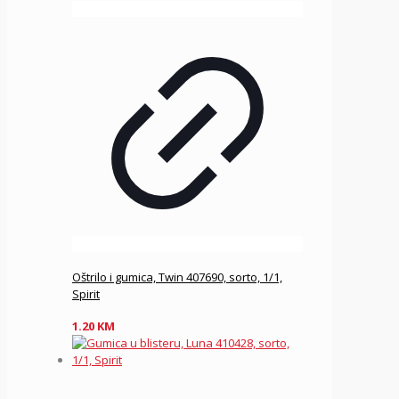
Oštrilo i gumica, Twin 407690, sorto, 1/1,
Spirit
1.20
KM