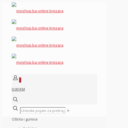
0
0.00 KM
✕
Oštrila i gumice