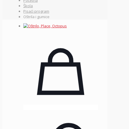
Početna
Škola
Pisaći program
Oštrila i gumice