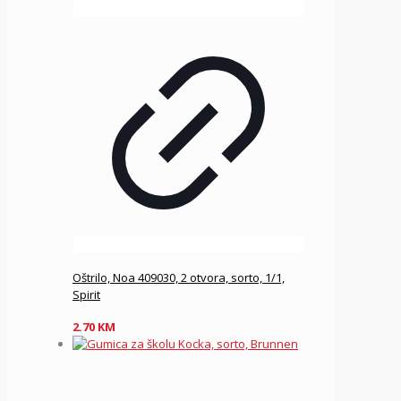
Oštrilo, Noa 409030, 2 otvora, sorto, 1/1,
Spirit
2.70
KM