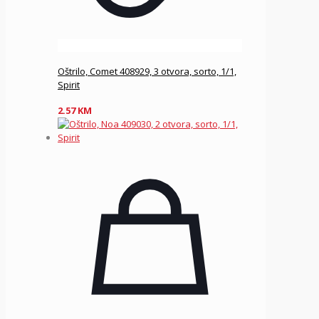
Oštrilo, Comet 408929, 3 otvora, sorto, 1/1,
Spirit
2.57
KM