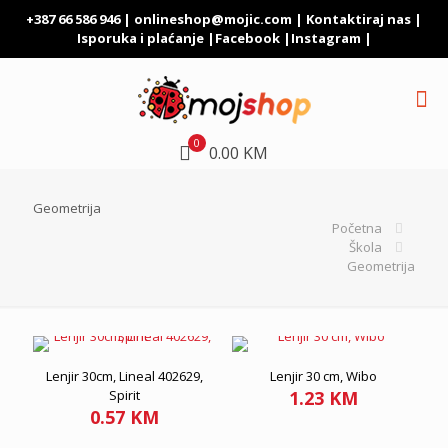
+387 66 586 946 |
onlineshop@mojic.com
|
Kontaktiraj nas
|
Isporuka i plaćanje
|
Facebook
|
Instagram
|
0
0.00 KM
Geometrija
Početna
Škola
Geometrija
Lenjir 30cm, Lineal 402629,
Lenjir 30 cm, Wibo
Spirit
1.23
KM
0.57
KM