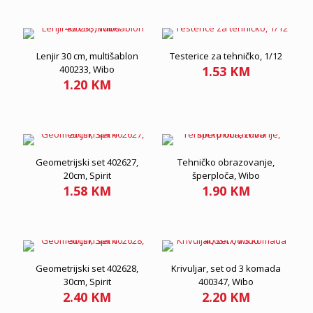
Lenjir 30 cm, multišablon
Testerice za tehničko, 1/12
400233, Wibo
1.53
KM
1.20
KM
Geometrijski set 402627,
Tehničko obrazovanje,
20cm, Spirit
šperploča, Wibo
1.58
KM
1.90
KM
Geometrijski set 402628,
Krivuljar, set od 3 komada
30cm, Spirit
400347, Wibo
2.40
KM
2.20
KM