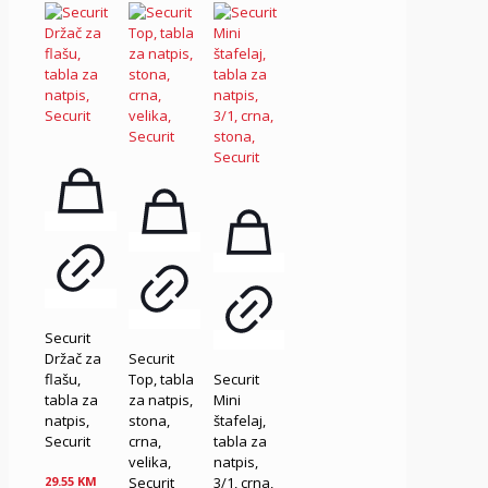
Securit
Držač za
Securit
flašu,
Top, tabla
Securit
tabla za
za natpis,
Mini
natpis,
stona,
štafelaj,
Securit
crna,
tabla za
velika,
natpis,
Securit
3/1, crna,
29.55
KM