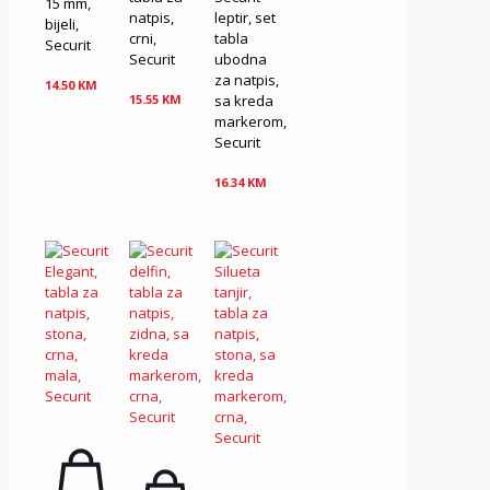
15 mm,
natpis,
leptir, set
bijeli,
crni,
tabla
Securit
Securit
ubodna
za natpis,
14.50
KM
sa kreda
15.55
KM
markerom,
Securit
16.34
KM