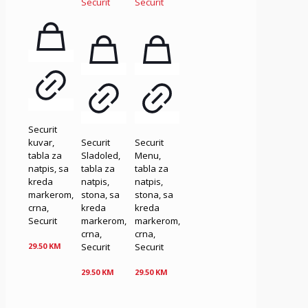
Securit
kuvar,
Securit
Securit
tabla za
Sladoled,
Menu,
natpis, sa
tabla za
tabla za
kreda
natpis,
natpis,
markerom,
stona, sa
stona, sa
crna,
kreda
kreda
Securit
markerom,
markerom,
crna,
crna,
Securit
Securit
29.50
KM
29.50
KM
29.50
KM