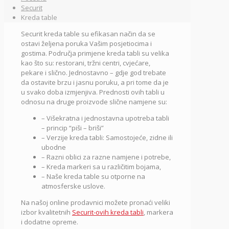
Securit
Kreda table
Securit kreda table su efikasan način da se
ostavi željena poruka Vašim posjetiocima i
gostima. Područja primjene kreda tabli su velika
kao što su: restorani, tržni centri, cvjećare,
pekare i slično. Jednostavno – gdje god trebate
da ostavite brzu i jasnu poruku, a pri tome da je
u svako doba izmjenjiva. Prednosti ovih tabli u
odnosu na druge proizvode slične namjene su:
– Višekratna i jednostavna upotreba tabli
– princip “piši – briši”
– Verzije kreda tabli: Samostojeće, zidne ili
ubodne
– Razni oblici za razne namjene i potrebe,
– Kreda markeri sa u različitim bojama,
– Naše kreda table su otporne na
atmosferske uslove.
Na našoj online prodavnici možete pronaći veliki
izbor kvalitetnih
Securit-ovih kreda tabli
, markera
i dodatne opreme.