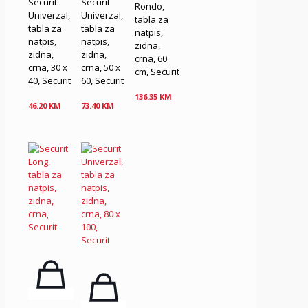
Securit
Securit
Rondo,
Univerzal,
Univerzal,
tabla za
tabla za
tabla za
natpis,
natpis,
natpis,
zidna,
zidna,
zidna,
crna, 60
crna, 30 x
crna, 50 x
cm, Securit
40, Securit
60, Securit
136.35
KM
46.20
KM
73.40
KM