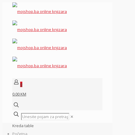
0
0.00 KM
✕
Kreda table
Početna