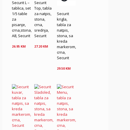
Securit L –
Securit
tablica, set
Top, tabla
1/5 table
za natpis,
Securit
za
stona,
krigla,
pisanje,
crna,
tabla za
crna,stona,
srednja,
natpis,
A8, Securit
Securit
stona, sa
kreda
markerom,
26.95
KM
27.20
KM
crna,
Securit
29.50
KM