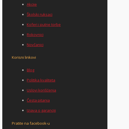
Akcije
Školski ruksaci
Koferi i putne torbe
Rokovnici
Novčanici
Korisni linkovi
Blog
Politika kvaliteta
Uslovi korišćenja
Česta pitanja
Izjava o garanciji
Pratite na facebook-u