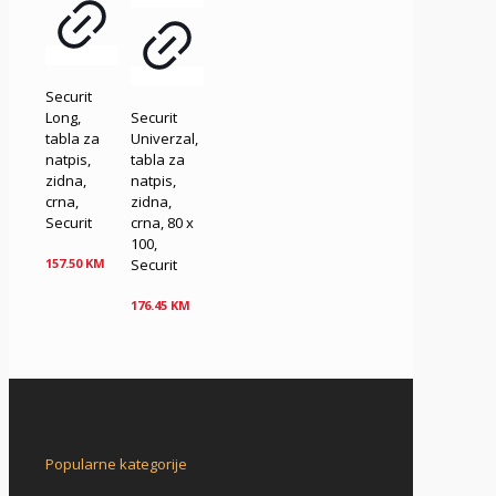
Securit
Long,
Securit
tabla za
Univerzal,
natpis,
tabla za
zidna,
natpis,
crna,
zidna,
Securit
crna, 80 x
100,
Securit
157.50
KM
176.45
KM
Popularne kategorije