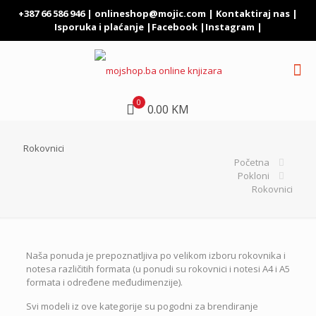
+387 66 586 946 |
onlineshop@mojic.com
|
Kontaktiraj nas
|
Isporuka i plaćanje
|
Facebook
|
Instagram
|
0
0.00 KM
Rokovnici
Početna
Pokloni
Rokovnici
Naša ponuda je prepoznatljiva po velikom izboru rokovnika i
notesa različitih formata (u ponudi su rokovnici i notesi A4 i A5
formata i određene međudimenzije).
Svi modeli iz ove kategorije su pogodni za brendiranje