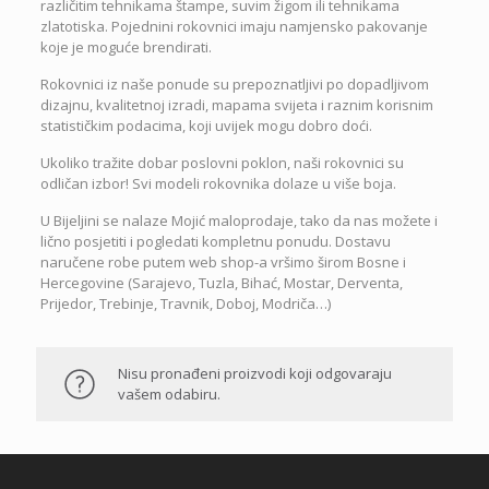
različitim tehnikama štampe, suvim žigom ili tehnikama
zlatotiska. Pojednini rokovnici imaju namjensko pakovanje
koje je moguće brendirati.
Rokovnici iz naše ponude su prepoznatljivi po dopadljivom
dizajnu, kvalitetnoj izradi, mapama svijeta i raznim korisnim
statističkim podacima, koji uvijek mogu dobro doći.
Ukoliko tražite dobar poslovni poklon, naši rokovnici su
odličan izbor! Svi modeli rokovnika dolaze u više boja.
U Bijeljini se nalaze Mojić maloprodaje, tako da nas možete i
lično posjetiti i pogledati kompletnu ponudu. Dostavu
naručene robe putem web shop-a vršimo širom Bosne i
Hercegovine (Sarajevo, Tuzla, Bihać, Mostar, Derventa,
Prijedor, Trebinje, Travnik, Doboj, Modriča…)
Nisu pronađeni proizvodi koji odgovaraju
vašem odabiru.