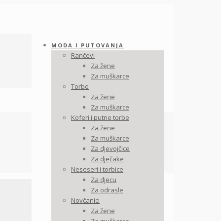
MODA I PUTOVANJA
Rančevi
Za žene
Za muškarce
Torbe
Za žene
Za muškarce
Koferi i putne torbe
Za žene
Za muškarce
Za djevojčice
Za dječake
Neseseri i torbice
Za djecu
Za odrasle
Novčanici
Za žene