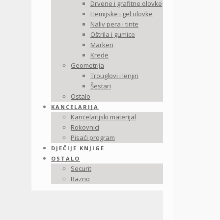
Drvene i grafitne olovke
Hemijske i gel olovke
Naliv pera i tinte
Oštrila i gumice
Markeri
Krede
Geometrija
Trouglovi i lenjiri
Šestari
Ostalo
KANCELARIJA
Kancelarijski materijal
Rokovnici
Pisaći program
DJEČIJE KNJIGE
OSTALO
Securit
Razno