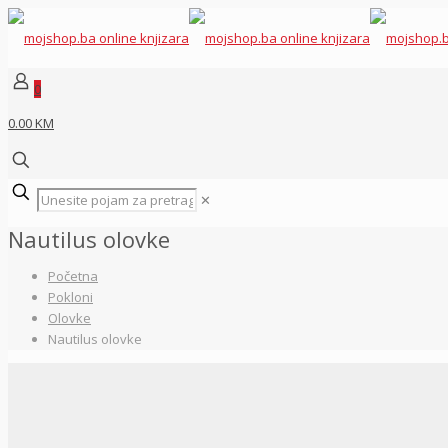
0
0.00 KM
✕
Nautilus olovke
Početna
Pokloni
Olovke
Nautilus olovke