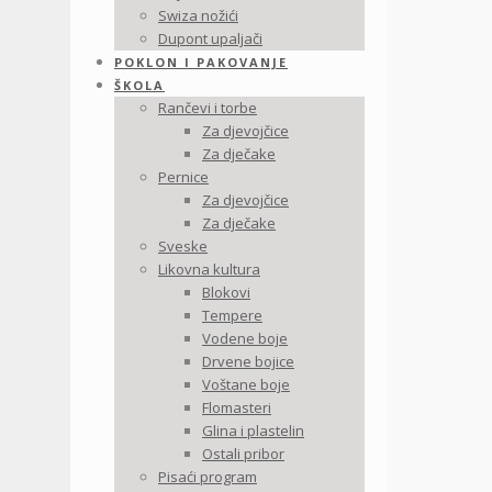
Swiza nožići
Dupont upaljači
POKLON I PAKOVANJE
ŠKOLA
Rančevi i torbe
Za djevojčice
Za dječake
Pernice
Za djevojčice
Za dječake
Sveske
Likovna kultura
Blokovi
Tempere
Vodene boje
Drvene bojice
Voštane boje
Flomasteri
Glina i plastelin
Ostali pribor
Pisaći program