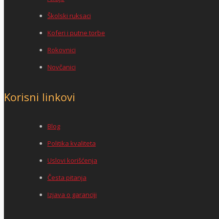
Školski ruksaci
Koferi i putne torbe
Rokovnici
Novčanici
Korisni linkovi
Blog
Politika kvaliteta
Uslovi korišćenja
Česta pitanja
Izjava o garanciji