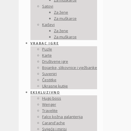
Za muškarce
Satovi
Za žene
Za muškarce
Kaiševi
Za žene
Za muškarce
VRABAC IGRE
Puzle
Karte
Društvene igre
Bojanke, slikovnice i vježbanke
Suveniri
Čestitke
Ukrasne kutije
EKSKLUZIVNO
Hugo boss
Wenger
Travelite
Falco kožna galanterija
Carand'ache
Svijeće i mirisi