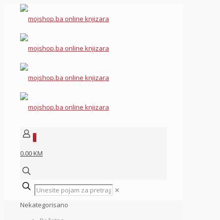
0
0.00 KM
✕
Nekategorisano