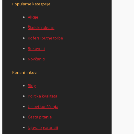
Popularne kategorije
Akcije
Školski ruksaci
Koferi i putne torbe
Rokovnici
Novčanici
Korisni linkovi
Blog
Politika kvaliteta
Uslovi korišćenja
Česta pitanja
Izjava o garanciji