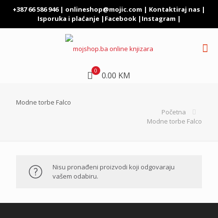
+387 66 586 946 |
onlineshop@mojic.com
|
Kontaktiraj nas
|
Isporuka i plaćanje
|
Facebook
|
Instagram
|
0
0.00 KM
Modne torbe Falco
Početna
Modne torbe Falco
Nisu pronađeni proizvodi koji odgovaraju
vašem odabiru.