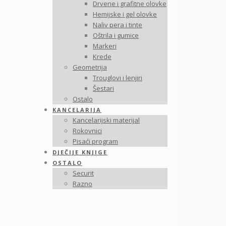
Drvene i grafitne olovke
Hemijske i gel olovke
Naliv pera i tinte
Oštrila i gumice
Markeri
Krede
Geometrija
Trouglovi i lenjiri
Šestari
Ostalo
KANCELARIJA
Kancelarijski materijal
Rokovnici
Pisaći program
DJEČIJE KNJIGE
OSTALO
Securit
Razno