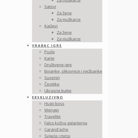
Za muškarce
Satovi
Za žene
Za muškarce
Kaiševi
Za žene
Za muškarce
VRABAC IGRE
Puzle
Karte
Društvene igre
Bojanke, slikovnice i vježbanke
Suveniri
Čestitke
Ukrasne kutije
EKSKLUZIVNO
Hugo boss
Wenger
Travelite
Falco kožna galanterija
Carand'ache
Svijeće i mirisi