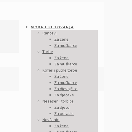
MODA I PUTOVANJA
Rančevi
Za žene
Za muškarce
Torbe
Za žene
Za muškarce
Koferi i putne torbe
Za žene
Za muškarce
Za djevojčice
Za dječake
Neseseri i torbice
Za djecu
Za odrasle
Novčanici
Za žene