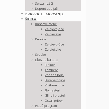
Swiza nožići
Dupont upaljači
POKLON I PAKOVANJE
ŠKOLA
Rančevi i torbe
Za djevojčice
Za dječake
Pernice
Za djevojčice
Za dječake
Sveske
Likovna kultura
Blokovi
Tempere
Vodene boje
Drvene bojice
Voštane boje
Flomasteri
Glina i plastelin
Ostali pribor
Pisaći program