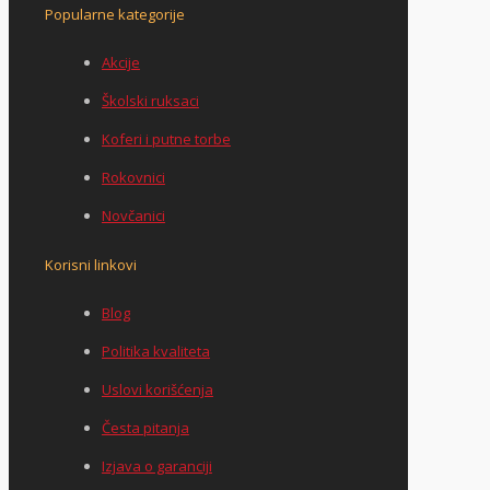
Popularne kategorije
Akcije
Školski ruksaci
Koferi i putne torbe
Rokovnici
Novčanici
Korisni linkovi
Blog
Politika kvaliteta
Uslovi korišćenja
Česta pitanja
Izjava o garanciji