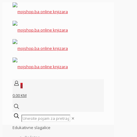
0
0.00 KM
✕
Edukativne slagalice