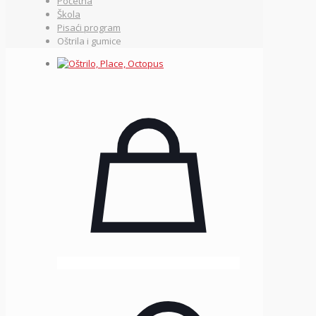
Početna
Škola
Pisaći program
Oštrila i gumice