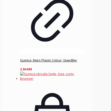
Gumica, Mars Plastic Colour, Staedtler
2.84
KM