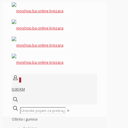
0
0.00 KM
✕
Oštrila i gumice