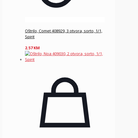
Oštrilo, Comet 408929, 3 otvora, sorto, 1/1,
Spirit
2.57
KM