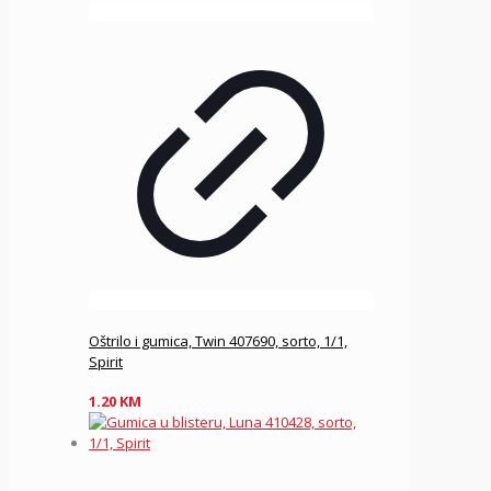
Oštrilo i gumica, Twin 407690, sorto, 1/1,
Spirit
1.20
KM