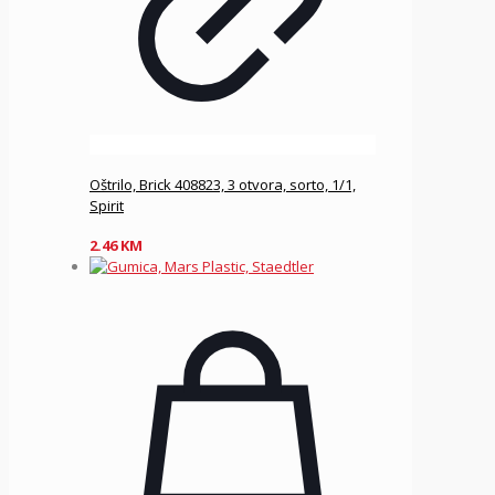
Oštrilo, Brick 408823, 3 otvora, sorto, 1/1,
Spirit
2.46
KM