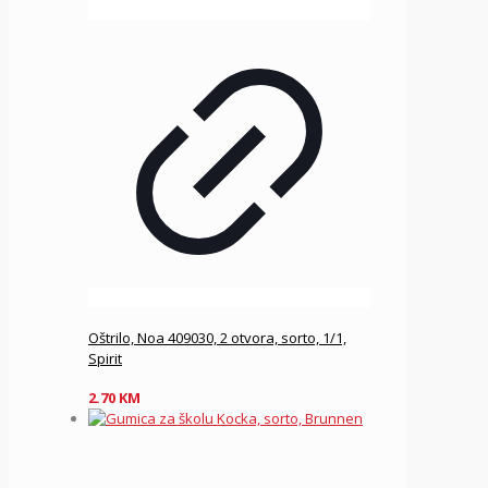
Oštrilo, Noa 409030, 2 otvora, sorto, 1/1,
Spirit
2.70
KM