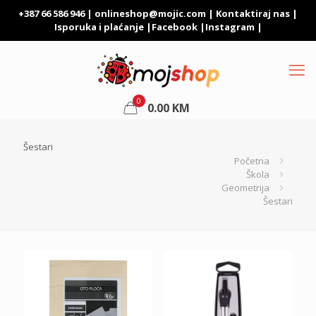
+387 66 586 946 |
onlineshop@mojic.com
|
Kontaktiraj nas
|
Isporuka i plaćanje
|
Facebook
|
Instagram
|
0
0.00
KM
Šestari
Početna
Škola
Geometrija
Šestari