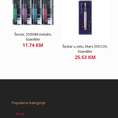
Šestar, 55050M metalni,
Staedtler
11.74
KM
Šestar u setu, Mars 559 CO5,
Staedtler
25.53
KM
Popularne kategorije
Akcije