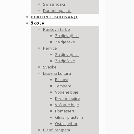
Swiza nožići
Dupont upaljači
POKLON I PAKOVANJE
ŠKOLA
Rančevi i torbe
Za djevojčice
Za dječake
Pernice
Za djevojčice
Za dječake
Sveske
Likovna kultura
Blokovi
Tempere
Vodene boje
Drvene bojice
Voštane boje
Flomasteri
Glina i plastelin
Ostali pribor
Pisaći program