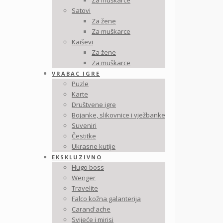
Za muškarce
Satovi
Za žene
Za muškarce
Kaiševi
Za žene
Za muškarce
VRABAC IGRE
Puzle
Karte
Društvene igre
Bojanke, slikovnice i vježbanke
Suveniri
Čestitke
Ukrasne kutije
EKSKLUZIVNO
Hugo boss
Wenger
Travelite
Falco kožna galanterija
Carand'ache
Svijeće i mirisi