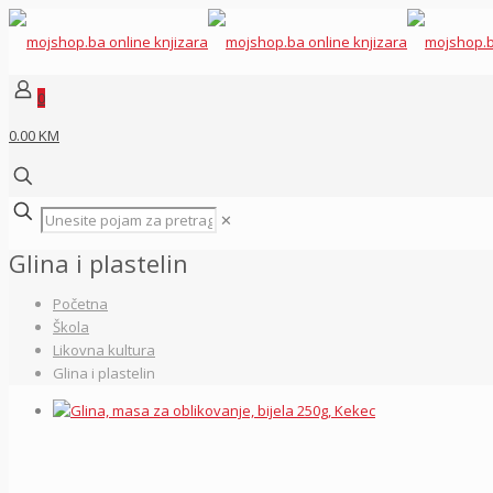
0
0.00 KM
✕
Glina i plastelin
Početna
Škola
Likovna kultura
Glina i plastelin