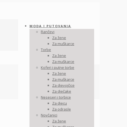
MODA I PUTOVANJA
Rančevi
Za žene
Za muškarce
Torbe
Za žene
Za muškarce
Koferi i putne torbe
Za žene
Za muškarce
Za djevojčice
Za dječake
Neseseri i torbice
Za djecu
Za odrasle
Novčanici
Za žene