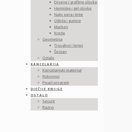
Drvene i grafitne olovke
Hemijske i gel olovke
Naliv pera i tinte
Oštrila i gumice
Markeri
Krede
Geometrija
Trouglovi i lenjiri
Šestari
Ostalo
KANCELARIJA
Kancelarijski materijal
Rokovnici
Pisaći program
DJEČIJE KNJIGE
OSTALO
Securit
Razno